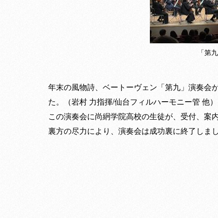
「第九
年末の風物詩、ベートーヴェン「第九」演奏会が
た。（岩村 力指揮/仙台フィルハーモニー管 他）
この演奏会に尚絅学院高校の生徒が、受付、案
裏方の尽力により、演奏会は成功裏に終了しま