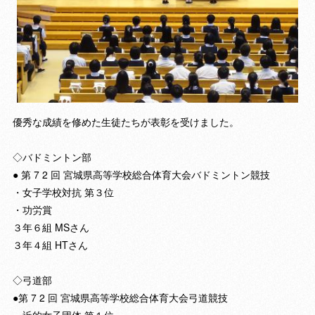
優秀な成績を修めた生徒たちが表彰を受けました。
◇バドミントン部
● 第 7 2 回 宮城県高等学校総合体育大会バドミントン競技
・女子学校対抗 第３位
・功労賞
３年６組 MSさん
３年４組 HTさん
◇弓道部
●第 7 2 回 宮城県高等学校総合体育大会弓道競技
・近的女子団体 第１位