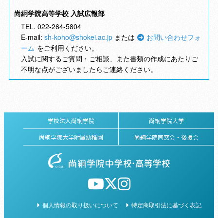
尚絅学院高等学校 入試広報部
TEL. 022-264-5804
E-mail:
sh-koho@shokei.ac.jp
または
お問い合わせフォ
ーム
をご利用ください。
入試に関するご質問・ご相談、また書類の作成にあたりご
不明な点がございましたらご連絡ください。
学校法人尚絅学院
尚絅学院大学
尚絅学院大学附属幼稚園
尚絅学院同窓会・後援会
個人情報の取り扱いについて
特定商取引法に基づく表記