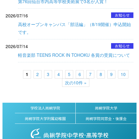
第76回仙台市内高等学校美術展で3名が入賞！
2026/07/16
お知らせ
高校オープンキャンパス「部活編」（8/19開催）申込開始
です。
2026/07/14
お知らせ
軽音楽部 TEENS ROCK IN TOHOKU 各賞の受賞について
1
2
3
4
5
6
7
8
9
10
次の10件 »
学校法人尚絅学院
尚絅学院大学
尚絅学院大学附属幼稚園
尚絅学院同窓会・後援会