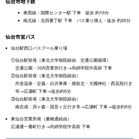
仙台市地下鉄
東西線：国際センター駅 下車 徒歩 約10分
南北線：北四番丁駅 下車 バス乗り換え・徒歩 約20分
仙台市営バス
仙台駅西口バスプール乗り場
①仙台駅前発（東北大学病院経由 交通公園循環）
交通公園・川内営業所行き→尚絅学院中高前 下車
②仙台駅前発（東北大学病院経由）
作並温泉・定義・白沢車庫・畑前北・大國神社・西花苑行き
等→広瀬町 下車→徒歩約5分
③仙台駅前発（東北大学病院経由）
南吉成・貝ヶ森・国見ヶ丘行き等→広瀬町 下車→徒歩約5分
東仙台営業所発（澱橋通経由）
広瀬通一番町行き→尚絅学院中高前 下車