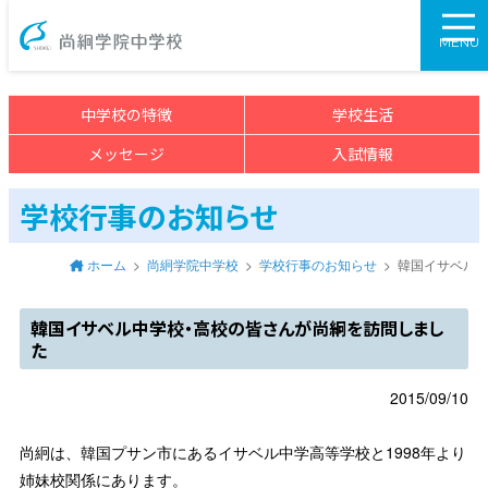
尚絅学院中学校>
MENU
中学校の特徴
学校生活
メッセージ
入試情報
学校行事のお知らせ
ホーム
尚絅学院中学校
学校行事のお知らせ
韓国イサベル
韓国イサベル中学校・高校の皆さんが尚絅を訪問しまし
た
2015/09/10
尚絅は、韓国プサン市にあるイサベル中学高等学校と1998年より
姉妹校関係にあります。