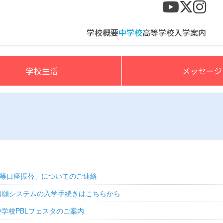
校>
学校概要
中学校
高等学校
入学案内
学校生活
メッセージ
等口座振替」についてのご連絡
eb出願システムの入学手続きはこちらから
中学校PBLフェスタのご案内