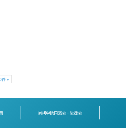
0件 »
園
尚絅学院同窓会・後援会