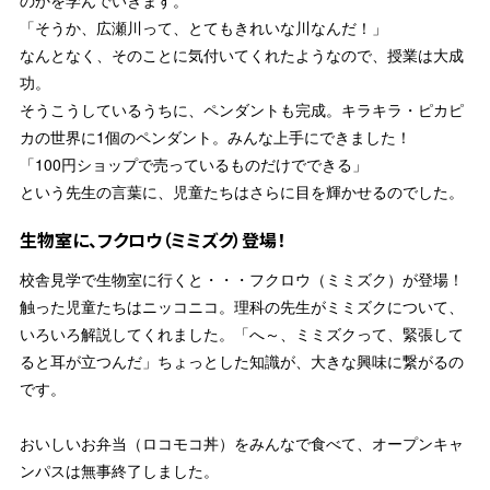
のかを学んでいきます。
「そうか、広瀬川って、とてもきれいな川なんだ！」
なんとなく、そのことに気付いてくれたようなので、授業は大成
功。
そうこうしているうちに、ペンダントも完成。キラキラ・ピカピ
カの世界に1個のペンダント。みんな上手にできました！
「100円ショップで売っているものだけでできる」
という先生の言葉に、児童たちはさらに目を輝かせるのでした。
生物室に、フクロウ（ミミズク）登場！
校舎見学で生物室に行くと・・・フクロウ（ミミズク）が登場！
触った児童たちはニッコニコ。理科の先生がミミズクについて、
いろいろ解説してくれました。「へ～、ミミズクって、緊張して
ると耳が立つんだ」ちょっとした知識が、大きな興味に繋がるの
です。
おいしいお弁当（ロコモコ丼）をみんなで食べて、オープンキャ
ンパスは無事終了しました。