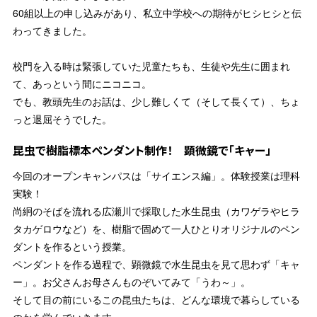
60組以上の申し込みがあり、私立中学校への期待がヒシヒシと伝
わってきました。
校門を入る時は緊張していた児童たちも、生徒や先生に囲まれ
て、あっという間にニコニコ。
でも、教頭先生のお話は、少し難しくて（そして長くて）、ちょ
っと退屈そうでした。
昆虫で樹脂標本ペンダント制作！ 顕微鏡で「キャー」
今回のオープンキャンパスは「サイエンス編」。体験授業は理科
実験！
尚絅のそばを流れる広瀬川で採取した水生昆虫（カワゲラやヒラ
タカゲロウなど）を、樹脂で固めて一人ひとりオリジナルのペン
ダントを作るという授業。
ペンダントを作る過程で、顕微鏡で水生昆虫を見て思わず「キャ
ー」。お父さんお母さんものぞいてみて「うわ～」。
そして目の前にいるこの昆虫たちは、どんな環境で暮らしている