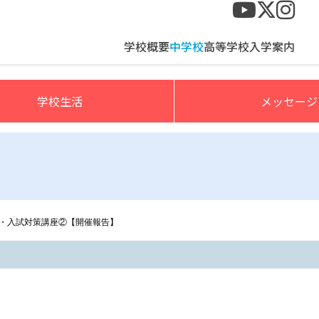
校>
学校概要
中学校
高等学校
入学案内
学校生活
メッセージ
学校・入試対策講座②【開催報告】