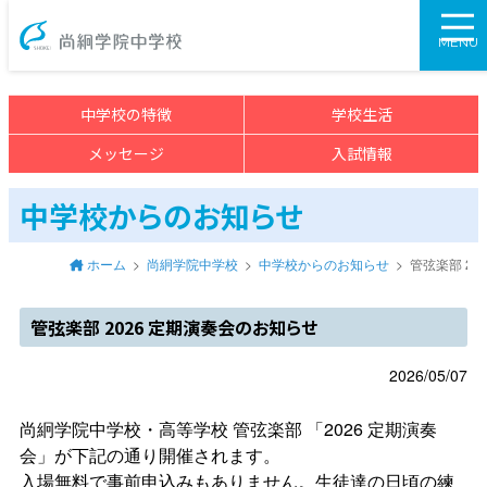
尚絅学院中学校>
MENU
中学校の特徴
学校生活
メッセージ
入試情報
中学校からのお知らせ
ホーム
尚絅学院中学校
中学校からのお知らせ
管弦楽部 20
管弦楽部 2026 定期演奏会のお知らせ
2026/05/07
尚絅学院中学校・高等学校 管弦楽部 「2026 定期演奏
会」が下記の通り開催されます。
入場無料で事前申込みもありません。生徒達の日頃の練