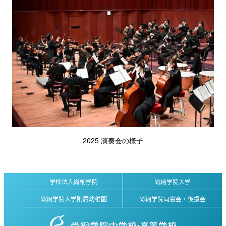
2025 演奏会の様子
学校法人尚絅学院
尚絅学院大学
尚絅学院大学附属幼稚園
尚絅学院同窓会・後援会