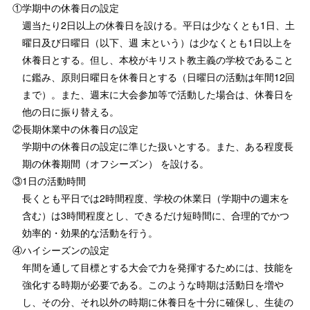
①学期中の休養日の設定
週当たり2日以上の休養日を設ける。平日は少なくとも1日、土
曜日及び日曜日（以下、週 末という）は少なくとも1日以上を
休養日とする。但し、本校がキリスト教主義の学校であること
に鑑み、原則日曜日を休養日とする（日曜日の活動は年間12回
まで）。また、週末に大会参加等で活動した場合は、休養日を
他の日に振り替える。
②長期休業中の休養日の設定
学期中の休養日の設定に準じた扱いとする。また、ある程度長
期の休養期間（オフシーズン） を設ける。
③1日の活動時間
長くとも平日では2時間程度、学校の休業日（学期中の週末を
含む）は3時間程度とし、できるだけ短時間に、合理的でかつ
効率的・効果的な活動を行う。
④ハイシーズンの設定
年間を通して目標とする大会で力を発揮するためには、技能を
強化する時期が必要である。このような時期は活動日を増や
し、その分、それ以外の時期に休養日を十分に確保し、生徒の