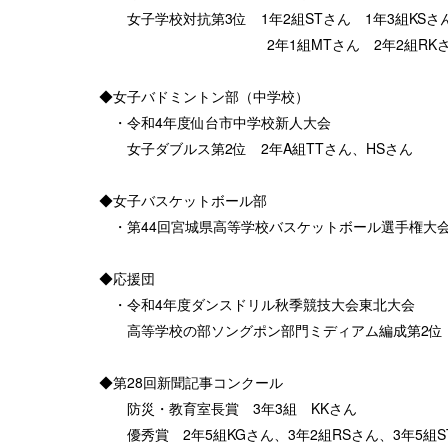
女子学校対抗第3位 1年2組STさん 1年3組KSさん
2年1組MTさん 2年2組RKさん 2年3組
◆女子バドミントン部（中学校）
・令和4年度仙台市中学校新人大会
女子ダブルス第2位 2年A組TTさん、HSさん
◆女子バスケットボール部
・第44回宮城県高等学校バスケットボール選手権大会女
◆応援団
・令和4年度ダンスドリル秋季競技大会東北大会
高等学校の部ソングポン部門ミディアム編成第2位
◆第28回新聞記事コンクール
防災・教育室長賞 3年3組 KKさん
優秀賞 2年5組KGさん、3年2組RSさん、3年5組S