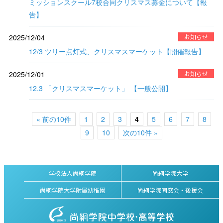
ミッションスクール7校合同クリスマス募金について【報
告】
2025/12/04
お知らせ
12/3 ツリー点灯式、クリスマスマーケット【開催報告】
2025/12/01
お知らせ
12.3 「クリスマスマーケット」 【一般公開】
« 前の10件
1
2
3
4
5
6
7
8
9
10
次の10件 »
学校法人尚絅学院
尚絅学院大学
尚絅学院大学附属幼稚園
尚絅学院同窓会・後援会